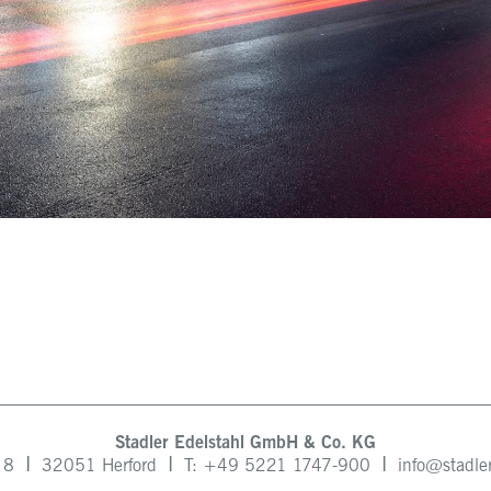
Stadler Edelstahl GmbH & Co. KG
I
I
I
e 8
32051 Herford
T: +49
5221 1747-900
info@stadle